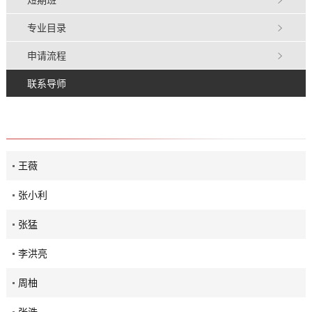
专业目录
申请流程
联系导师
王薇
张小利
张猛
李洪亮
周柚
张浩