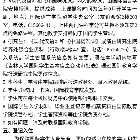
3.《现代汉语》和《中国概况课》均为必修课，由国际语言学
院安排授课、提供成绩，上课报名时间为每年9月开学第一
周，地点：国际语言学院留学生办公室（友谊会馆2楼203
室，电话：81566644）。上述两门课程学分可替换本须知第2
点的免修课程。其他教学安排趋同于国内学生管理。
4. 研究生：《现代汉语》和《中国概况课》成绩由研究生院
培养处综合业务科（行政楼4楼422室，电话：85166256）录
入系统。学生管理系统信息如有变更，须在本学期内填写
《吉林大学国际学生基本信息变动审批表》通过国际教育学
院报送研究生院更改信息。
5. 本科生：学号由学院编排后报送教务处、录入教务系统。
6. 学生证/校园一卡通：国际教育学院发放。
7. 学生可在每个校区财务中心使用银行银联卡交费。
8. 国际学生入学材料、毕业生登记表等档案资料由国际教育
学院保管存档；学生答辩资料等由学院负责存档。
9. 如有问题，请及时联系国际教育学院。
五
、
登记入住
为保障国际学生人身安全，更好的适应在校的学习和生