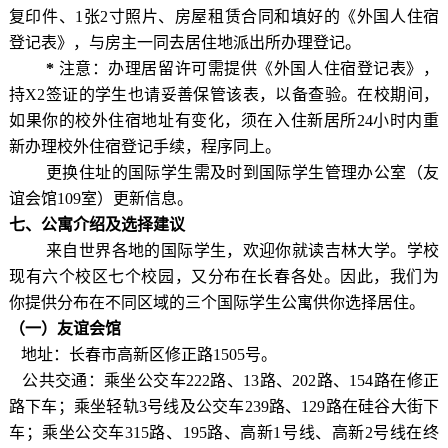
复印件、1张2寸照片、房屋租赁合同和填好的《外国人住宿
登记表》，与房主一同去居住地派出所办理登记。
*
注意：办理居留许可需提供《外国人住宿登记表》，
持X2签证的学生也请妥善保管该表，以备查验。在校期间，
如果你的校外住宿地址有变化，须在入住新居所24小时内重
新办理校外住宿登记手续，程序同上。
更换住址的国际学生需及时到国际学生管理办公室（友
谊会馆109室）更新信息。
七
、
公寓介绍及选择建议
来自世界各地的国际学生，欢迎你就读吉林大学。学校
现有六个校区七个校园，又分布在长春各处。因此，我们为
你提供分布在不同区域的三个国际学生公寓供你选择居住。
（一）友谊会馆
地址：长春市高新区修正路1505号。
公共交通：乘坐公交车222路、13路、202路、154路在修正
路下车；乘坐轻轨3号线及公交车239路、129路在硅谷大街下
车；乘坐公交车315路、195路、高新1号线、高新2号线在终