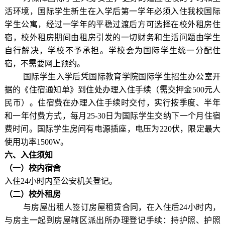
活环境，国际学生新生在入学后第一学年必须入住我校国际
学生公寓，经过一学年的平稳过渡后方可选择在校外租房住
宿，校外租房期间由租房引发的一切财务和生活问题由学生
自行解决，学校不予承担。
学校会为国际学生统一分配住
宿，不需要网上预约。
国际学生入学后凭国际教育学院国际学生招生办公室开
据的《住宿通知单》到住处办理入住手续（需交押金
500
元人
民币）。住宿费在办理入住手续时交付，实行按季度、半年
和一年付费方式，每月
25
-
30
日为国际学生交纳下一个月住宿
费时间。国际学生房间有电源插座，电压为
220
伏，限定最大
使用功率
1500W
。
六
、
入住须知
（一）
校内宿舍
入住24小时内至公安机关登记。
（二）
校外租房
与房屋出租人签订房屋租赁合同，在入住后24小时内，
与房主一起到房屋辖区派出所办理登记手续：持护照、护照