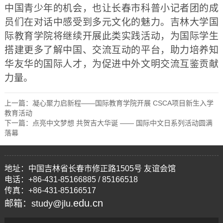
中国青少年的机会，也让
长春市科普小记者团的成
员们
在对话中感受到多元文化的魅力。吉林大学国
际教育学院将继续开展此类实践活动，为国际学生
搭建更多了解中国、交流互动的平台，助力培养知
华友华的国际人才，为促进中外文明交流互鉴贡献
力量。
上一篇：
凝心聚力启新程——国际教育学院开展 CSCA项目新生入学
教育活动
下一篇：
点亮中文梦想 共贺吉大华诞 —— 国际中文日系列活动圆满
落幕
地址：中国吉林省长春市修正路1505号 友谊会馆
电话：+86-431-85166885 / 85166518
传真：+86-431-85166517
edu.cn
邮箱：study@jlu.