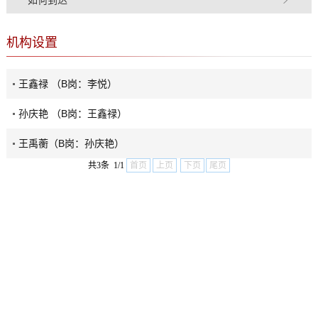
机构设置
王鑫禄 （B岗：李悦）
孙庆艳 （B岗：王鑫禄）
王禹蘅（B岗：孙庆艳）
共3条 1/1
首页
上页
下页
尾页