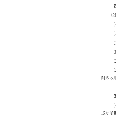
校
（
（
（
（
（
（
时均收
（
成功听