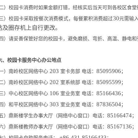
二）校园卡消费时如果金额打错，经核实后当天可到各校区食堂
30
三）校园卡采取按餐次消费模式，每餐累积消费超过
元需输
站及圈存机上自行更改。
四）请妥善保管好您的校园卡，避免磨损、弯折、高温、静电和
六、校园卡服务中心办公地点
203
85095906
一）南岭校区网络中心
室卡务部
电话：
；
202
85095599
二）南岭校区网络中心
室系统部
电话：
；
106
85166436
三）中心校区网络中心
室业务室
电话：
；
303
87836504
四）和平校区网络中心
室业务室
电话：
；
85166474
五）鼎新楼学生办事大厅（网络中心窗口）电话：
；
85167136
六）鼎新楼教师办事大厅（网络中心窗口）电话：
；
+86-431-85166433
七）校园卡自助服务电话：
；