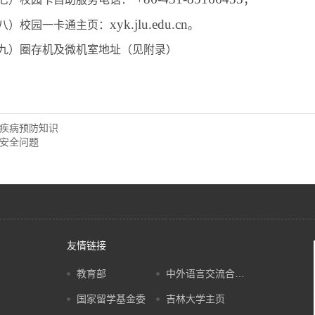
xyk.jlu.edu.cn
八）校园一卡通主页：
。
九）圈存机及微机室地址（见附录）
疾病预防知识
安全问题
友情链接
教育部
中外语言交流合作中心
国家留学基金委
吉林大学主页