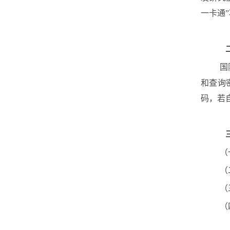
一卡通
国
和查询
码，若
（
（
（
（