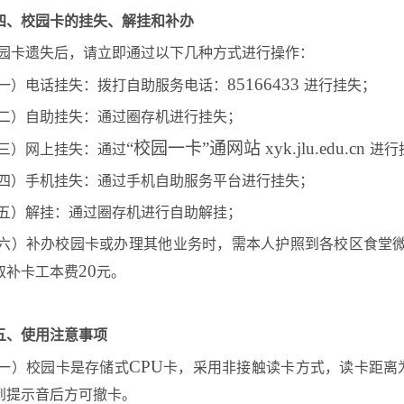
四、校园卡的挂失、解挂和补办
园卡遗失后，请立即通过以下几种方式进行操作：
85166433
一）电话挂失：拨打自助服务电话：
进行挂失；
二）自助挂失：通过圈存机进行挂失；
“校园一卡”通网站
xyk.jlu.edu.cn
三）网上挂失：通过
进行
四）手机挂失：通过手机自助服务平台进行挂失；
五）解挂：通过圈存机进行自助解挂；
六）补办校园卡或办理其他业务时，需本人护照到各校区食堂
20
取补卡工本费
元。
五、使用注意事项
CPU
一）校园卡是存储式
卡，采用非接触读卡方式，读卡距离
到提示音后方可撤卡。