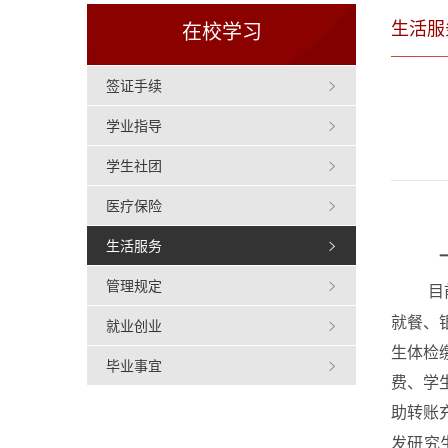
生活服
在校学习
签证手续
学业指导
学生社团
医疗保险
生活服务
管理规定
目
就餐、
就业创业
生体检
毕业事宜
费、学
助转账
发研究