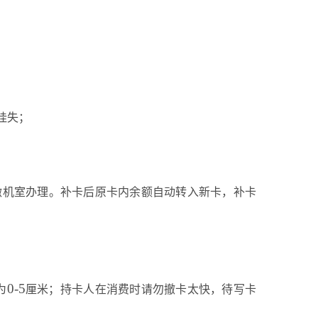
挂失；
微机室办理。补卡后原卡内余额自动转入新卡，补卡
0-5
为
厘米；持卡人在消费时请勿撤卡太快，待写卡