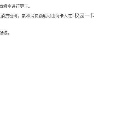
微机室进行更正。
“校园一卡
入消费密码。累积消费额度可由持卡人在
强磁。