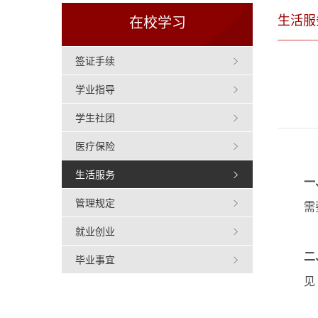
生活服
在校学习
签证手续
学业指导
学生社团
医疗保险
生活服务
一
管理规定
需
就业创业
二
毕业事宜
见