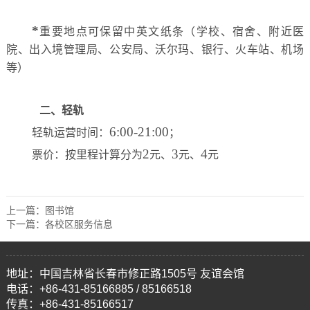
*
重要地点可保留中英文纸条（学校、宿舍、附近医
院、出入境管理局、公安局、沃尔玛、银行、火车站、机场
等）
二
、
轻轨
6:00-21:00
轻轨运营时间：
；
2
3
4
票价：按里程计算分为
元、
元、
元
上一篇：
图书馆
下一篇：
各校区服务信息
地址：中国吉林省长春市修正路1505号 友谊会馆
电话：+86-431-85166885 / 85166518
传真：+86-431-85166517