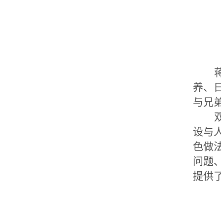
养、
与兄
设与
色做
问题
提供