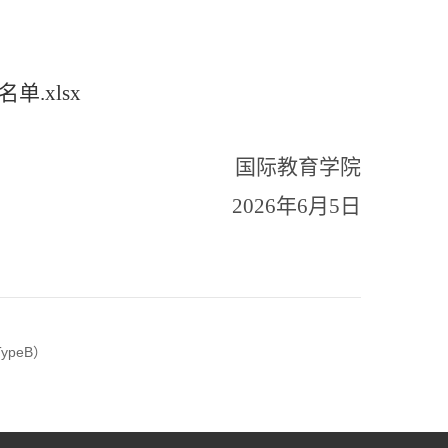
.xlsx
国际教育学院
202
6
年
6
月
5
日
ypeB）