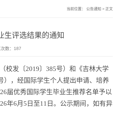
当前位置：
公告通知
>
正文
毕业生评选结果的通知
浏览次数：
187
（
校发〔
2019
〕
385
号
）和
《吉林大学
号）
，经国际学生个人提出申请、培养
026
届优秀国际学生毕业生推荐名单
予以
02
6
年
6
月
5
日至
11
日
。公示期间，如有异