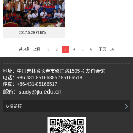
2017.5.29 祥和安...
共54条
上页
1
2
3
4
5
6
下页
3/6
地址：中国吉林省长春市修正路1505号 友谊会馆
电话：+86-431-85166885 / 85166518
传真：+86-431-85166517
edu.cn
邮箱：study@jlu.
友情链接