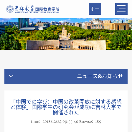
ホー
ム
ニュース&お知らせ
「中国での学び：中国の改革開放に対する感想
と体験」国際学生の研究会が成功に吉林大学で
開催された
time：2018/12/24 09:55:40 Browse：
189