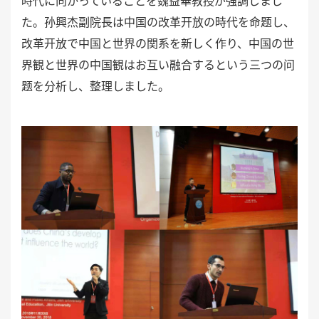
時代に向かっていることを魏益華教授が強調しまし
た。
孙
興杰副院長は中国の改革开放の時代を命
题
し、
改革开放で中国と世界の関系を新しく作り、中国の世
界観と世界の中国観はお互い融合するという三つの
问
题
を分析し、整理しました。