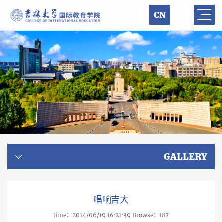
CN
GALLERY
唱响吉大
time：2014/06/19 16:21:39 Browse：
187