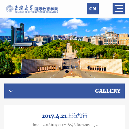
CN
GALLERY
2017.4.21上海旅行
time：2018/01/21 12:18:48 Browse：
132